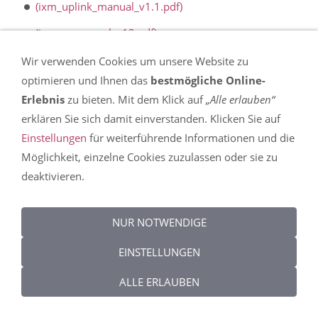
(ixm_uplink_manual_v1.1.pdf)
(ixm_opmanual_v12.pdf)
(flashair_setup_v1.1.pdf)
Wir verwenden Cookies um unsere Website zu
optimieren und Ihnen das
bestmögliche Online-
YELLOWTEC Produktübersicht 2019
Erlebnis
zu bieten. Mit dem Klick auf
„Alle erlauben“
erklären Sie sich damit einverstanden. Klicken Sie auf
Einstellungen
für weiterführende Informationen und die
Möglichkeit, einzelne Cookies zuzulassen oder sie zu
Impressum
Datenschutz
AGB
Widerrufsrecht
Cookies
deaktivieren.
NUR NOTWENDIGE
EINSTELLUNGEN
ALLE ERLAUBEN