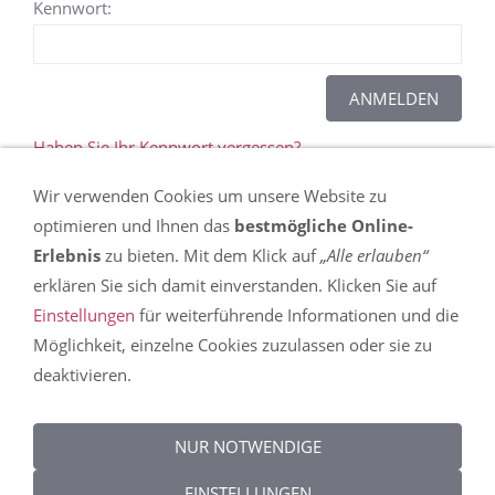
Kennwort:
Haben Sie Ihr Kennwort vergessen?
Wir verwenden Cookies um unsere Website zu
Dieser Inhalt kann leider nicht angezeigt werden,
optimieren und Ihnen das
bestmögliche Online-
da Sie der Speicherung der für die Darstellung
Erlebnis
zu bieten. Mit dem Klick auf
„Alle erlauben“
notwendigen
Cookies
widersprochen haben. In
erklären Sie sich damit einverstanden. Klicken Sie auf
den
Einstellungen
erfahren Sie mehr über die
Einstellungen
für weiterführende Informationen und die
Nutzung von Cookies auf dieser Seite und können
Möglichkeit, einzelne Cookies zuzulassen oder sie zu
Ihre Präferenzen detailliert anpassen.
deaktivieren.
DIESEN COOKIE ZULASSEN
NUR NOTWENDIGE
EINSTELLUNGEN