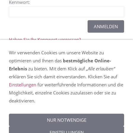
Kennwort:
Haben Sie Ihr Kennwort vergessen?
Wir verwenden Cookies um unsere Website zu
Dieser Inhalt kann leider nicht angezeigt werden,
optimieren und Ihnen das
bestmögliche Online-
da Sie der Speicherung der für die Darstellung
Erlebnis
zu bieten. Mit dem Klick auf
„Alle erlauben“
notwendigen
Cookies
widersprochen haben. In
erklären Sie sich damit einverstanden. Klicken Sie auf
den
Einstellungen
erfahren Sie mehr über die
Einstellungen
für weiterführende Informationen und die
Nutzung von Cookies auf dieser Seite und können
Möglichkeit, einzelne Cookies zuzulassen oder sie zu
Ihre Präferenzen detailliert anpassen.
deaktivieren.
DIESEN COOKIE ZULASSEN
NUR NOTWENDIGE
EINSTELLUNGEN