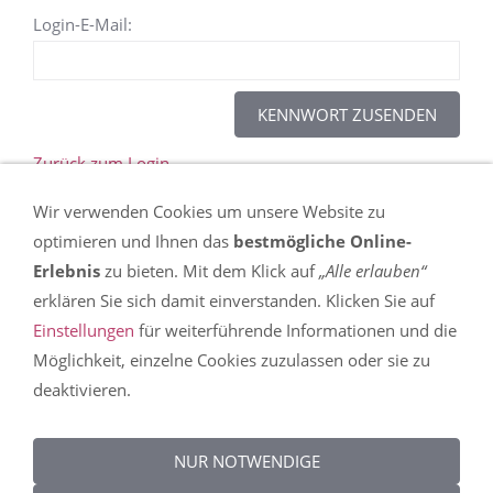
Login-E-Mail:
Zurück zum Login
Wir verwenden Cookies um unsere Website zu
Dieser Inhalt kann leider nicht angezeigt werden,
optimieren und Ihnen das
bestmögliche Online-
da Sie der Speicherung der für die Darstellung
Erlebnis
zu bieten. Mit dem Klick auf
„Alle erlauben“
notwendigen
Cookies
widersprochen haben. In
erklären Sie sich damit einverstanden. Klicken Sie auf
den
Einstellungen
erfahren Sie mehr über die
Einstellungen
für weiterführende Informationen und die
Nutzung von Cookies auf dieser Seite und können
Möglichkeit, einzelne Cookies zuzulassen oder sie zu
Ihre Präferenzen detailliert anpassen.
deaktivieren.
DIESEN COOKIE ZULASSEN
NUR NOTWENDIGE